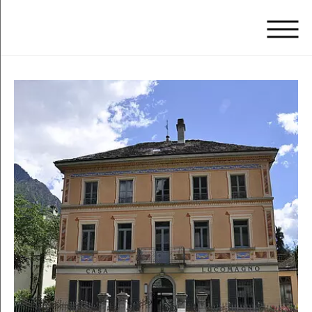
Casa
Lucomagno
Atelier
Birnstiel
Valle
di
Blenio
Downloads
Links
Actualités
Contact
Plan
Datenschutz