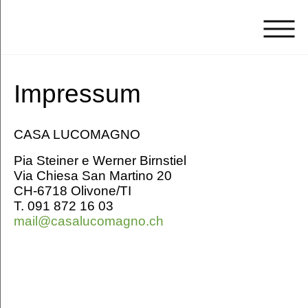
Casa
Lucomagno
Atelier
Impressum
Birnstiel
Valle
di
CASA LUCOMAGNO
Blenio
Pia Steiner e Werner Birnstiel
Downloads
Via Chiesa San Martino 20
Links
CH-6718 Olivone/TI
Aktuell
T. 091 872 16 03
Contatto
mail@casalucomagno.ch
Anreise
Datenschutz